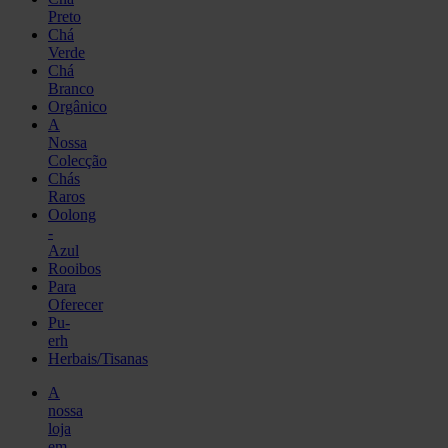
Preto
Chá
Verde
Chá
Branco
Orgânico
A
Nossa
Colecção
Chás
Raros
Oolong
-
Azul
Rooibos
Para
Oferecer
Pu-
erh
Herbais/Tisanas
A
nossa
loja
em