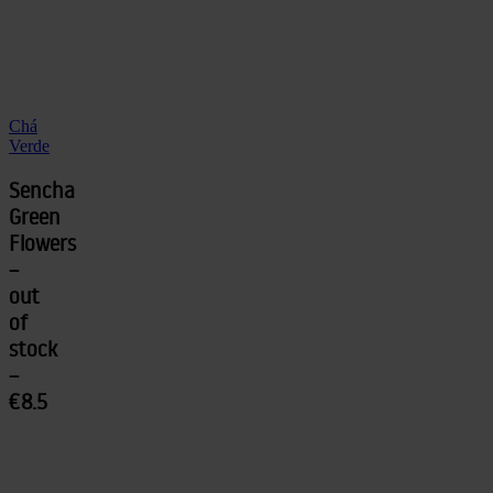
Chá
Verde
Sencha
Green
Flowers
–
out
of
stock
–
€8.5