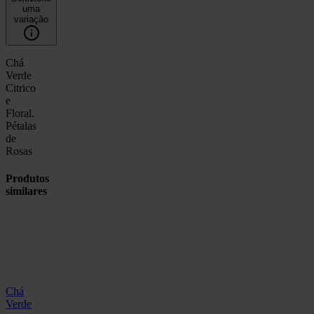
uma
variação
Chá
Verde
Citrico
e
Floral.
Pétalas
de
Rosas
Produtos
similares
Chá
Verde