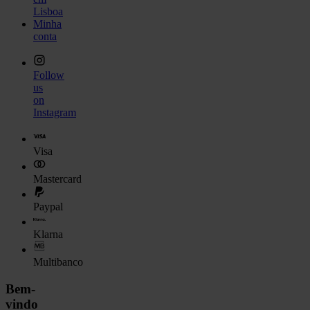
Lisboa
Minha
conta
Follow
us
on
Instagram
Visa
Mastercard
Paypal
Klarna
Multibanco
Bem-
vindo