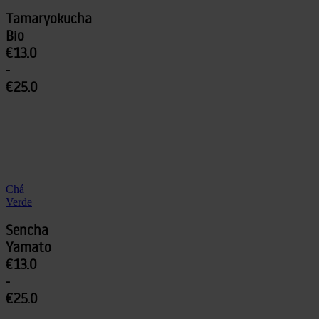
Tamaryokucha
Bio
€13.0
-
€25.0
Chá
Verde
Sencha
Yamato
€13.0
-
€25.0