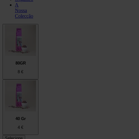
A
Nossa
Colecção
80GR
8
€
40 Gr
4
€
Selecione