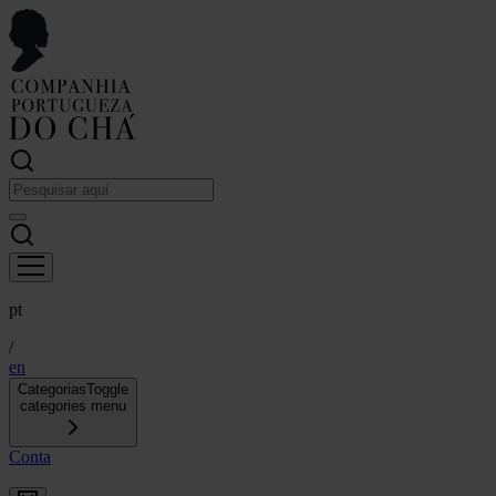
pt
/
en
Categorias
Toggle
categories menu
Conta