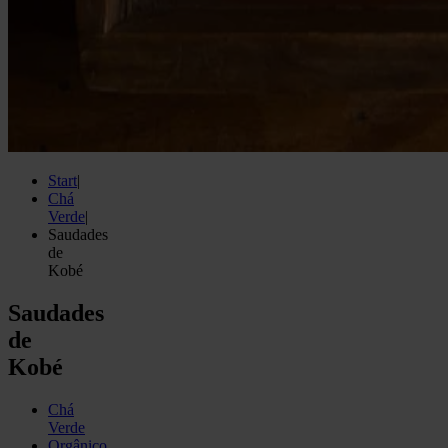
Start
|
Chá
Verde
|
Saudades
de
Kobé
Saudades
de
Kobé
Chá
Verde
Orgânico