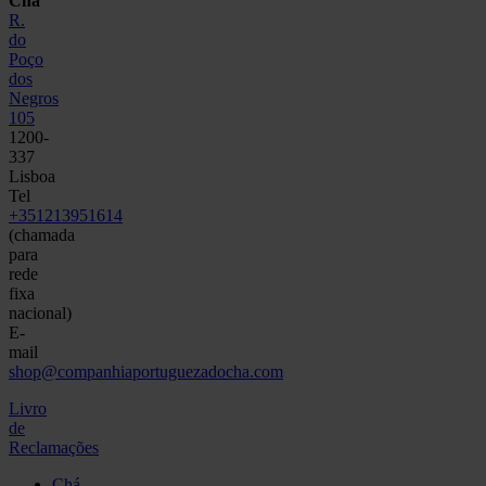
Chá
R.
do
Poço
dos
Negros
105
1200-
337
Lisboa
Tel
+351213951614
(chamada
para
rede
fixa
nacional)
E-
mail
shop@companhiaportuguezadocha.com
Livro
de
Reclamações
Chá