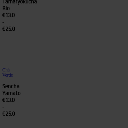
Tamaryokucha
Bio
€13.0
-
€25.0
Chá
Verde
Sencha
Yamato
€13.0
-
€25.0