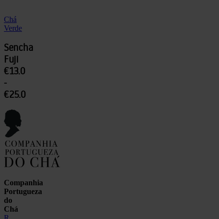
Chá
Verde
Sencha
Fuji
€13.0
-
€25.0
Companhia
Portugueza
do
Chá
R.