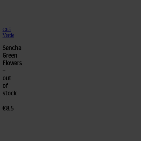
Chá
Verde
Sencha
Green
Flowers
–
out
of
stock
–
€8.5