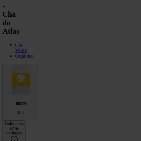
-
Chá
do
Atlas
Chá
Verde
Orgânico
80GR
8
€
Selecione
uma
variação