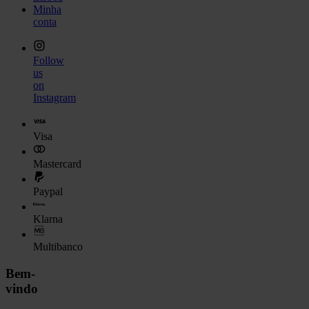
Minha
conta
Follow
us
on
Instagram
Visa
Mastercard
Paypal
Klarna
Multibanco
Bem-
vindo