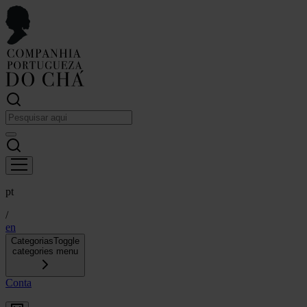
pt
/
en
Categorias
Toggle
categories menu
Conta