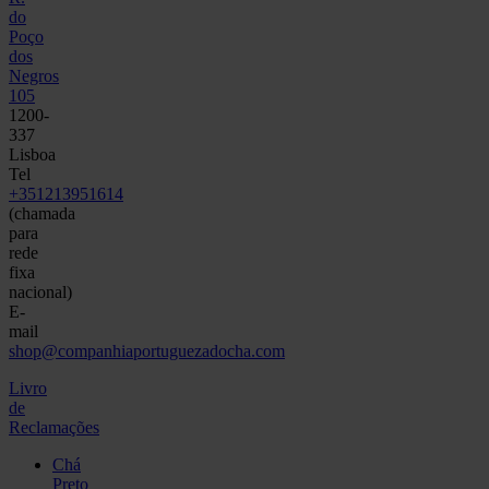
do
Poço
dos
Negros
105
1200-
337
Lisboa
Tel
+351213951614
(chamada
para
rede
fixa
nacional)
E-
mail
shop@companhiaportuguezadocha.com
Livro
de
Reclamações
Chá
Preto