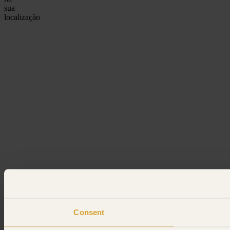
sua
localização
Consent