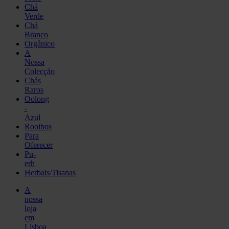
Chá
Verde
Chá
Branco
Orgânico
A
Nossa
Colecção
Chás
Raros
Oolong
-
Azul
Rooibos
Para
Oferecer
Pu-
erh
Herbais/Tisanas
A
nossa
loja
em
Lisboa